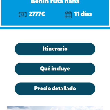
Benín ruta nana
2777€
11 días
Itinerario
Qué incluye
Precio detallado