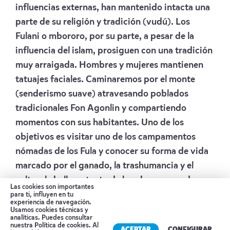
influencias externas, han mantenido intacta una
parte de su religión y tradición (vudú).
Los
Fulani o mbororo, por su parte, a pesar de la
influencia del islam, prosiguen con una tradición
muy arraigada. Hombres y mujeres mantienen
tatuajes faciales.
Caminaremos por el monte
(senderismo suave) atravesando poblados
tradicionales Fon Agonlin y compartiendo
momentos con sus habitantes. Uno de los
objetivos es visitar uno de los campamentos
nómadas de los Fula y conocer su forma de vida
marcado por el ganado, la trashumancia y el
culto a la belleza, tanto de hombres como de
Las cookies son importantes
mujeres: peinados, gorros, tatuajes… ¡Un pueblo
para ti, influyen en tu
experiencia de navegación.
fascinante!
Usamos cookies técnicas y
analíticas. Puedes consultar
Alojamiento:
HOTEL TG
nuestra
Política de cookies
. Al
ACEPTAR
CONFIGURAR