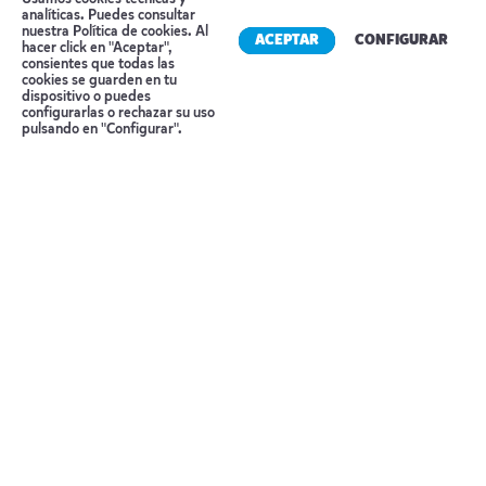
analíticas. Puedes consultar
Precio detallado
nuestra
Política de cookies
. Al
ACEPTAR
CONFIGURAR
hacer click en "Aceptar",
consientes que todas las
cookies se guarden en tu
dispositivo o puedes
Temporada 1
Reserva tu cita
configurarlas o rechazar su uso
Del 9 Mayo al 30 Septiembre 26
pulsando en "Configurar".
Precio por persona en habitación doble:
4.056 €
Temporada 2
Del 1 al 17 Julio 26
Del 19 Agosto al 31 Octubre 26
Precio por persona en habitación doble:
4.330 €
Temporada 3
Del 18 Julio al 16 Agosto 26
Precio por persona en habitación doble
4.628 €