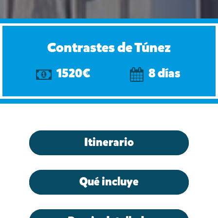
Contrastes de Túnez
1520€
8 días
Itinerario
Qué incluye