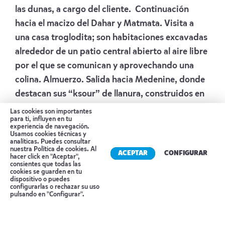
las dunas, a cargo del cliente. Continuación
hacia el macizo del Dahar y Matmata. Visita a
una casa troglodita; son habitaciones excavadas
alrededor de un patio central abierto al aire libre
por el que se comunican y aprovechando una
colina. Almuerzo. Salida hacia Medenine, donde
destacan sus “ksour” de llanura, construidos en
pisos superpuestos y que servían de almacén
Las cookies son importantes
para ti, influyen en tu
colectivo y defensa para una sociedad
experiencia de navegación.
Usamos cookies técnicas y
seminómada. Vía la calzada romana, llegada a
analíticas. Puedes consultar
Djerba, la isla que encantó el legendario
nuestra
Política de cookies
. Al
ACEPTAR
CONFIGURAR
hacer click en "Aceptar",
Ulises.Cena.
consientes que todas las
cookies se guarden en tu
Alojamiento:
HOTEL DJERBA RESORT
dispositivo o puedes
Reserva tu cita
configurarlas o rechazar su uso
pulsando en "Configurar".
Día 5
DJERBA
– MARETH – GABES – SFAX
Tras el desayuno visitaremos los alfareros de