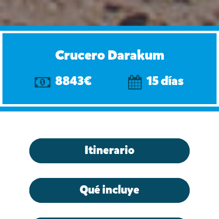
Crucero Darakum
8843€
15 días
Itinerario
Qué incluye