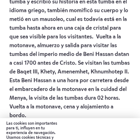
tumba y escribió su historia en esta tumba en el
idioma griego, también momificó su cuerpo y lo
metió en un mausoleo, cual es todavía está en la
tumba hasta ahora en una caja de cristal para
que sea visible para los visitantes. Vuelta a la
motonave, almuerzo y salida para visitar las
tumbas del imperio medio de Beni Hassan datan
a casi 1700 antes de Cristo. Se visitan las tumbas
de Baqet III, Khety, Amenemhet, Khnumhotep II.
Esta Beni Hassan a una hora por carretera desde
el embarcadero de la motonave en la cuidad del
Menya, la visita de las tumbas dura 02 horas.
Vuelta a la motonave, cena y alojamiento a
bordo.
Alojamiento:
MOVENPICK MS DARAKUM
Las cookies son importantes
para ti, influyen en tu
experiencia de navegación.
Día 7 TEL EL AMARNA
Usamos cookies técnicas y