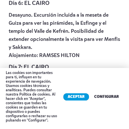
Día 6: EL CAIRO
Desayuno. Excursión incluida a la meseta de
Guiza para ver las pirámides, la Esfinge y el
templo del Valle de Kefrén. Posibilidad de
extender opcionalmente la visita para ver Menfis
y Sakkara.
Alojamiento:
RAMSES HILTON
Día 7: EL CAIRO
Las cookies son importantes
para ti, influyen en tu
Desayuno. Opción de realizar una excursión por
experiencia de navegación.
Usamos cookies técnicas y
la ciudad de El Cairo, incluyendo el Museo de
analíticas. Puedes consultar
nuestra
Política de cookies
. Al
Arte Faraónico, el Barrio Copto y la Ciudadela de
ACEPTAR
CONFIGURAR
hacer click en "Aceptar",
Saladino.
consientes que todas las
cookies se guarden en tu
Alojamiento:
RAMSES HILTON
dispositivo o puedes
Reserva tu cita
configurarlas o rechazar su uso
pulsando en "Configurar".
Día 8: EL CAIRO – MADRID / BARCELONA