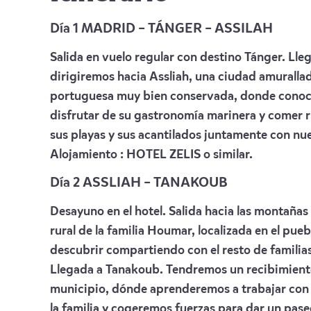
Día 1 MADRID
–
T
ÁN
GER –
ASSILAH
Salida en vuelo regular con destino Tánger. Ll
dirigiremos hacia Assliah, una ciudad amurallada
portuguesa muy bien conservada, donde conoc
disfrutar de su gastronomía marinera y comer 
sus playas y sus acantilados juntamente con nue
Alojamiento :
HOTEL ZELIS
o similar.
Día 2
ASSLIAH – TANAKOUB
Desayuno en el hotel. Salida hacia las montañas 
rural de la familia Houmar, localizada en el pu
descubrir compartiendo con el resto de familias 
Llegada a Tanakoub. Tendremos un recibimiento 
municipio, dónde aprenderemos a trabajar con
la familia y cogeremos fuerzas para dar un pase