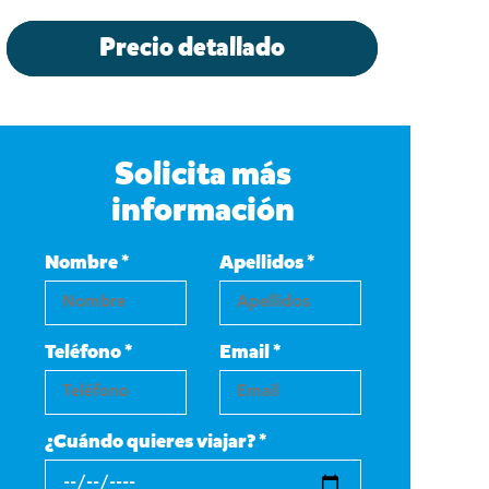
Precio detallado
Solicita más
información
Nombre *
Apellidos *
Teléfono *
Email *
¿Cuándo quieres viajar? *