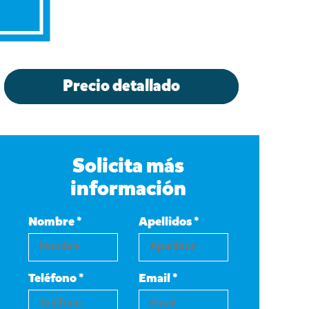
Precio detallado
Solicita más
información
Nombre *
Apellidos *
Teléfono *
Email *