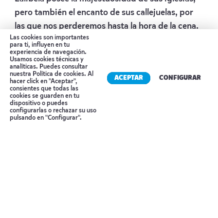
pero también el encanto de sus callejuelas, por
las que nos perderemos hasta la hora de la cena.
Las cookies son importantes
Alojamiento:
MEZENA LODGE
para ti, influyen en tu
experiencia de navegación.
Día 6
LALIBELA
Usamos cookies técnicas y
analíticas. Puedes consultar
nuestra
Política de cookies
. Al
ACEPTAR
CONFIGURAR
Segundo día en Lalibela. Al despuntar el día, y
hacer click en "Aceptar",
consientes que todas las
siempre que sea domingo, tendremos la
cookies se guarden en tu
dispositivo o puedes
posibilidad de vivir en directo las espectaculares
Reserva tu cita
configurarlas o rechazar su uso
pulsando en "Configurar".
ceremonias religiosas en las iglesias.
Posteriormente visitaremos el templo de Ashete
Maryam. Por la tarde, seguiremos explorando las
iglesias excavadas en la roca del centro de la
ciudad. Del segundo grupo de iglesias
excavadas en la roca cabe destacar las iglesias
de Gabriel – Rufael, (caracterizadas por estar
presididas por un profundo foso), la de Amanuel