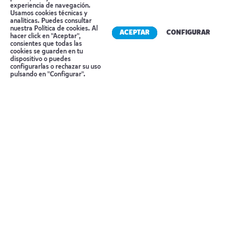
experiencia de navegación.
Alojamiento
KARATU SIMBA LODGE
Usamos cookies técnicas y
analíticas. Puedes consultar
nuestra
Política de cookies
. Al
Día 7 KARATU – ARUSHA
ACEPTAR
CONFIGURAR
hacer click en "Aceptar",
consientes que todas las
cookies se guarden en tu
Después del desayuno salida hacia Arusha.
dispositivo o puedes
Llegada alrededor de mediodía a un hotel
Reserva tu cita
configurarlas o rechazar su uso
pulsando en "Configurar".
céntrico en Arusha (uso de habitación no
incluido). A la hora prevista, traslado al
Aeropuerto de Kilimanjaro para el vuelo
internacional 3 HORAS ANTES DE LA SALIDA
DEL VUELO. Salida en vuelo de línea regular.
Noche a bordo
Día 8 MADRID / BARCELONA
Llegada a España. Fin del viaje y de nuestros
servicios.