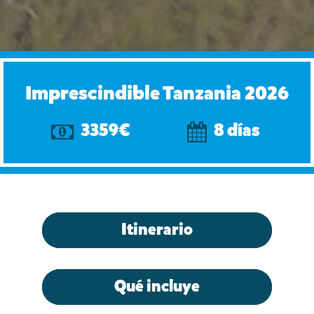
Imprescindible Tanzania 2026
3359€
8 días
Itinerario
Qué incluye