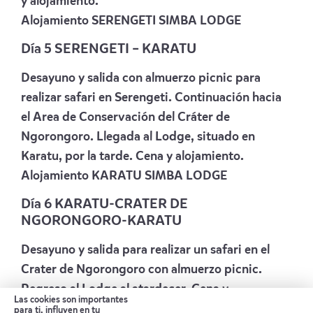
y alojamiento.
Alojamiento
SERENGETI SIMBA LODGE
Día 5 SERENGETI – KARATU
Desayuno y salida con almuerzo picnic para
realizar safari en Serengeti. Continuación hacia
el Area de Conservación del Cráter de
Ngorongoro. Llegada al Lodge, situado en
Karatu, por la tarde. Cena y alojamiento.
Alojamiento
KARATU SIMBA LODGE
Día 6 KARATU-CRATER DE
NGORONGORO-KARATU
Desayuno y salida para realizar un safari en el
Crater de Ngorongoro con almuerzo picnic.
Regreso al Lodge al atardecer. Cena y
Las cookies son importantes
alojamiento.
para ti, influyen en tu