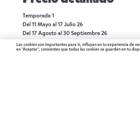
Temporada 1
Del 11 Mayo al 17 Julio 26
Del 17 Agosto al 30 Septiembre 26
Las cookies son importantes para ti, influyen en tu experiencia de n
Precio por persona en habitación doble:
5.793 
en "Aceptar", consientes que todas las cookies se guarden en tu disp
Temporada 2
Del 18 Abril al 10 Mayo 26
Del 1 al 31 Octubre 26
Precio por persona en habitación doble:
6.543 
Temporada 3
Del 18 Julio al 16 Agosto 26
Precio por persona en habitación doble:
6.093 
Notas