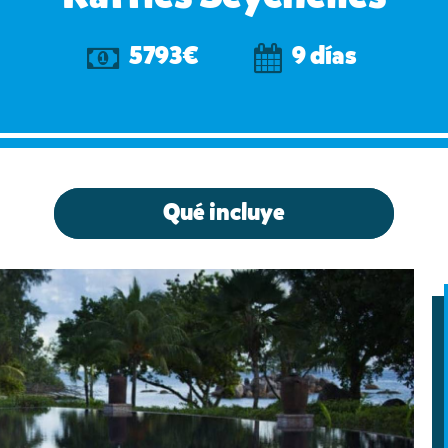
5793€
9 días
Qué incluye