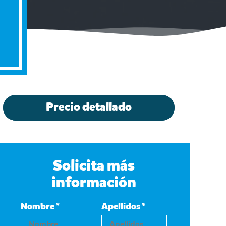
Precio detallado
Solicita más
información
Nombre *
Apellidos *