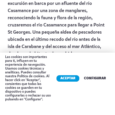
excursión en barca por un afluente del río
Casamance por una zona de manglares,
reconociendo la fauna y flora de la región,
cruzaremos el río Casamance para llegar a Point
St Georges. Una pequeña aldea de pescadores
ubicada en el último recodo del río antes de la
isla de Carabane y del acceso al mar Atlántico,
donde sus habitantes han sabido preservar su
Las cookies son importantes
cultura, religión, tradiciones y ceremonias
para ti, influyen en tu
experiencia de navegación.
Diolas. Comeremos en el campamento Le
Usamos cookies técnicas y
analíticas. Puedes consultar
Lamantine. Este lugar nos permitirá descubrir la
nuestra
Política de cookies
. Al
ACEPTAR
CONFIGURAR
hacer click en "Aceptar",
vida tradicional de un auténtico pueblo Diola y
consientes que todas las
cookies se guarden en tu
su cultura animista. Por la tarde realizaremos una
dispositivo o puedes
Reserva tu cita
configurarlas o rechazar su uso
excursión por el bosque
Kanoufa
, un recorrido
pulsando en "Configurar".
en el que podremos contemplar infinidad de
aves y otros animales de la zona. Visitaremos el