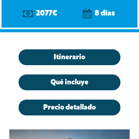
2077€
8 días
Itinerario
Qué incluye
Precio detallado