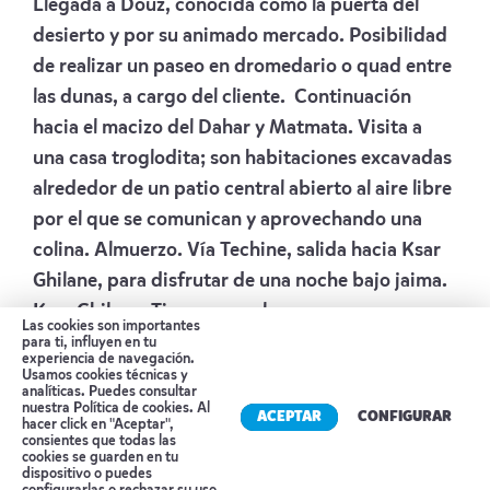
Llegada a Douz, conocida como la puerta del
desierto y por su animado mercado. Posibilidad
de realizar un paseo en dromedario o quad entre
las dunas, a cargo del cliente. Continuación
hacia el macizo del Dahar y Matmata. Visita a
una casa troglodita; son habitaciones excavadas
alrededor de un patio central abierto al aire libre
por el que se comunican y aprovechando una
colina. Almuerzo. Vía Techine, salida hacia Ksar
Ghilane, para disfrutar de una noche bajo jaima.
Ksar Ghilane, Tisavar para los romanos, es un
Las cookies son importantes
pequeño oasis alimentado por un manantial de
para ti, influyen en tu
experiencia de navegación.
agua termal y rodeado de dunas rojizas. En las
Usamos cookies técnicas y
analíticas. Puedes consultar
cercanías se encuentra un “castellum” que
nuestra
Política de cookies
. Al
ACEPTAR
CONFIGURAR
hacer click en "Aceptar",
formaba parte del “limes romano”. Cena.
consientes que todas las
cookies se guarden en tu
Alojamiento:
CAMPAMENTO PANSY
dispositivo o puedes