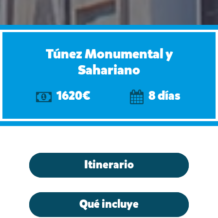
Túnez Monumental y
Sahariano
1620€
8 días
Itinerario
Qué incluye