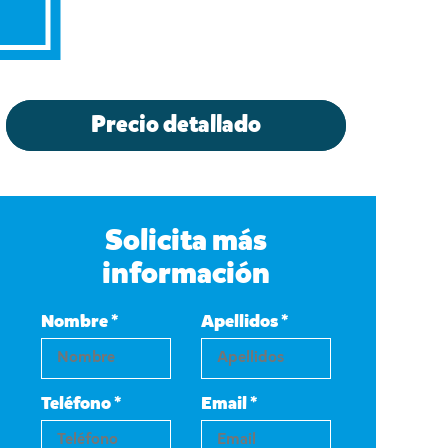
Precio detallado
Solicita más
información
Nombre *
Apellidos *
Teléfono *
Email *