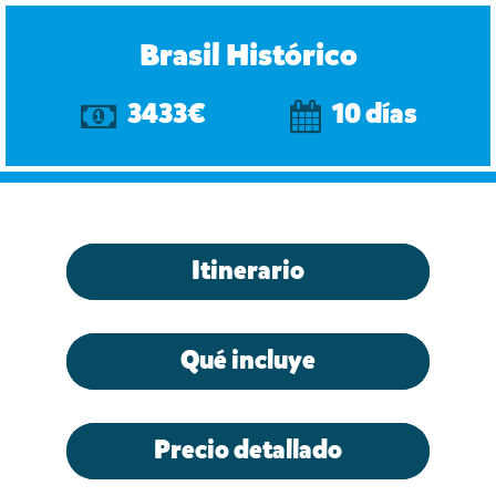
Brasil Histórico
3433€
10 días
Itinerario
Qué incluye
Precio detallado