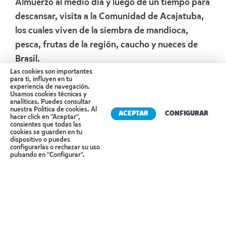
Almuerzo al medio día y luego de un tiempo para
descansar, visita a la Comunidad de Acajatuba,
los cuales viven de la siembra de mandioca,
pesca, frutas de la región, caucho y nueces de
Brasil.
Las cookies son importantes
Alojamiento:
EVOLUÇAO ECOLODGE
para ti, influyen en tu
experiencia de navegación.
Día 6 LODGE DE SELVA – RÍO DE JANEIRO
Usamos cookies técnicas y
analíticas. Puedes consultar
nuestra
Política de cookies
. Al
Desayuno buffet en el hotel. Traslado hacia el
ACEPTAR
CONFIGURAR
hacer click en "Aceptar",
consientes que todas las
aeropuerto de Manaus con destino Río de
cookies se guarden en tu
dispositivo o puedes
Janeiro. Recepción y asistencia en el aeropuerto.
Reserva tu cita
configurarlas o rechazar su uso
pulsando en "Configurar".
Traslado al hotel. Resto del día libre.
Alojamiento:
HOTEL WINDSOR COPA
Día 7 RÍO DE JANEIRO
Desayuno buffet en el hotel. Realizaremos un