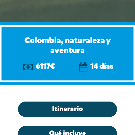
Colombia, naturaleza y
aventura
6117€
14 días
Itinerario
Qué incluye