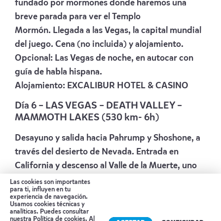
fundado por mormones donde haremos una
breve parada para ver el Templo
Mormón. Llegada a las Vegas, la capital mundial
del juego. Cena (no incluida) y alojamiento.
Opcional: Las Vegas de noche, en autocar con
guía de habla hispana.
Alojamiento:
EXCALIBUR HOTEL & CASINO
Día 6 –
LAS VEGAS – DEATH VALLEY –
MAMMOTH LAKES (530 km- 6h)
Desayuno y salida hacia Pahrump y Shoshone, a
través del desierto de Nevada. Entrada en
California y descenso al Valle de la Muerte, uno
de los lugares más calientes del planeta. El valle
Las cookies son importantes
para ti, influyen en tu
de la Muerte se encuentra a 80 metros por
experiencia de navegación.
Usamos cookies técnicas y
debajo del nivel del mar. Descubrirá Furnace
analíticas. Puedes consultar
nuestra
Política de cookies
. Al
Creek y las dunas de Stovepipe. Almuerzo (no