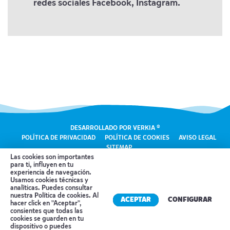
redes sociales Facebook, Instagram.
DESARROLLADO POR VERKIA ®
POLÍTICA DE PRIVACIDAD
POLÍTICA DE COOKIES
AVISO LEGAL
SITEMAP
Las cookies son importantes
para ti, influyen en tu
experiencia de navegación.
Usamos cookies técnicas y
analíticas. Puedes consultar
nuestra
Política de cookies
. Al
ACEPTAR
CONFIGURAR
Pacific Viatges ha sido beneficiaria con un importe de mas de
hacer click en "Aceptar",
10.000€ de una subvención extraordinaria de apoyo a la solvencia
consientes que todas las
empresarial en la Comunidad Valenciana en respuesta a la pandemia
cookies se guarden en tu
de la COVID-19, convocada por la Conselleria de Hacienda y Módelo
dispositivo o puedes