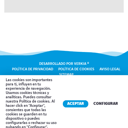
DESARROLLADO POR VERKIA ®
POLÍTICA DE PRIVACIDAD
POLÍTICA DE COOKIES
AVISO LEGAL
SITEMAP
Las cookies son importantes
para ti, influyen en tu
experiencia de navegación.
Usamos cookies técnicas y
analíticas. Puedes consultar
nuestra
Política de cookies
. Al
ACEPTAR
CONFIGURAR
Pacific Viatges ha sido beneficiaria con un importe de mas de
hacer click en "Aceptar",
10.000€ de una subvención extraordinaria de apoyo a la solvencia
consientes que todas las
empresarial en la Comunidad Valenciana en respuesta a la pandemia
cookies se guarden en tu
de la COVID-19, convocada por la Conselleria de Hacienda y Módelo
dispositivo o puedes
Económico de la Generalitat Valenciana.
Reserva tu cita
configurarlas o rechazar su uso
pulsando en "Configurar".