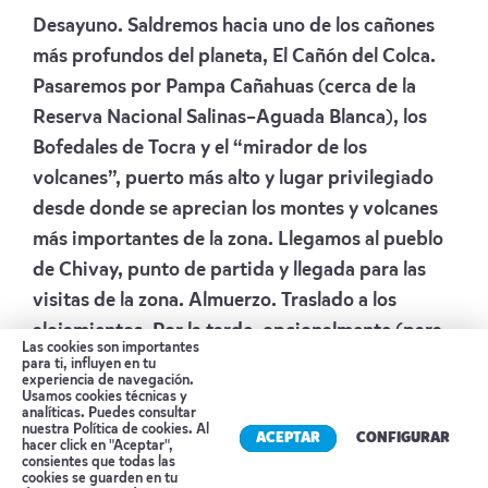
Desayuno. Saldremos hacia uno de los cañones
más profundos del planeta, El Cañón del Colca.
Pasaremos por Pampa Cañahuas (cerca de la
Reserva Nacional Salinas–Aguada Blanca), los
Bofedales de Tocra y el “mirador de los
volcanes”, puerto más alto y lugar privilegiado
desde donde se aprecian los montes y volcanes
más importantes de la zona. Llegamos al pueblo
de Chivay, punto de partida y llegada para las
visitas de la zona. Almuerzo. Traslado a los
alojamientos. Por la tarde, opcionalmente (para
Las cookies son importantes
los alojados en Chivay), se les ofrece la
para ti, influyen en tu
experiencia de navegación.
posibilidad de visitar las termas naturales de La
Usamos cookies técnicas y
analíticas. Puedes consultar
Calera (ingreso no incluido).
nuestra
Política de cookies
. Al
ACEPTAR
CONFIGURAR
hacer click en "Aceptar",
Alojamiento:
CASA ANDINA STANDARD
consientes que todas las
cookies se guarden en tu
COLCA