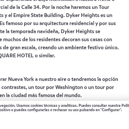
cial de la Calle 34. Por la noche haremos un Tour
 y el Empire State Building. Dyker Heights es un
Es famoso por su arquitectura residencial y por sus
te la temporada navideña, Dyker Heights se
e muchos de los residentes decoran sus casas con
as de gran escala, creando un ambiente festivo único.
QUARE HOTEL
o similar.
orar Nueva York a nuestro aire o tendremos la opción
e contrastes, un tour por Washington o un tour por
en la ciudad más famosa del mundo.
QUARE HOTEL
o similar.
avegación. Usamos cookies técnicas y analíticas. Puedes consultar nuestra
Polí
ositivo o puedes configurarlas o rechazar su uso pulsando en "Configurar".
ado al aeropuerto para coger nuestro vuelo de regreso