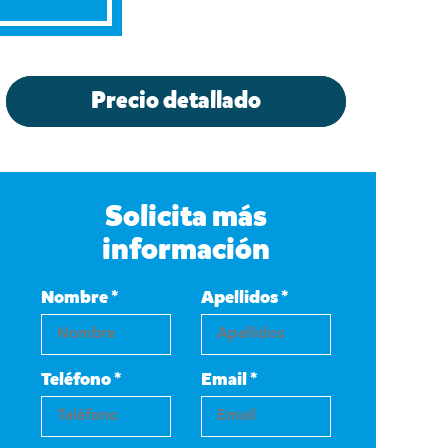
Precio detallado
Solicita más
información
Nombre *
Apellidos *
Teléfono *
Email *