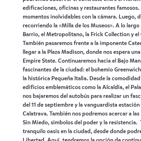
edificaciones, oficinas y restaurantes famosos. 
momentos inolvidables con la cámara. Luego, 
recorriendo la «Milla de los Museos». A lo larg
Barrio, el Metropolitano, la Frick Collection y 
También pasaremos frente a la imponente Catedr
llegar a la Plaza Madison, donde nos espera una 
Empire State. Continuaremos hacia el Bajo Man
fascinantes de la ciudad: el bohemio Greenwich
la histórica Pequeña Italia. Desde la comodida
edificios emblemáticos como la Alcaldía, el Palac
nos bajaremos del autobús para realizar un fas
del 11 de septiembre y la vanguardista estación
Calatrava. También nos podremos acercar a las i
Sin Miedo, símbolos del poder y la resistencia
tranquilo oasis en la ciudad, desde donde podr
Libertad. Aquí, tendremos la opción de continu