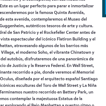
Este es un lugar perfecto para parar e inmortalizar
descenderemos por la famosa Quinta Avenida,
o de esta avenida, contemplaremos el Museo del
el Guggenheim, auténticos tesoros de arte y cultura.
al de San Patricio y el Rockefeller Center antes de
vista espectacular del icónico Flatiron Building y el
hattan, atravesando algunos de los barrios más
 Village, el moderno Soho, el vibrante Chinatown y
d del autobús, disfrutaremos de una panorámica de
io de Justicia y la Reserva Federal. En Wall Street,
cinante recorrido a pie, donde veremos el Memorial
 Oculus, diseñada por el arquitecto español Santiago
cónicas esculturas del Toro de Wall Street y La Niña
. Terminamos nuestro recorrido en Battery Park, un
emos contemplar la majestuosa Estatua de la
ar explorando el Bajo Manhattan a nuestro ritmo o