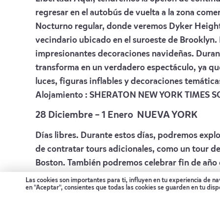
regresar en el autobús de vuelta a la zona comer
Nocturno regular, donde veremos Dyker Heights
vecindario ubicado en el suroeste de Brooklyn. 
impresionantes decoraciones navideñas. Duran
transforma en un verdadero espectáculo, ya qu
luces, figuras inflables y decoraciones temátic
Alojamiento :
SHERATON NEW YORK TIMES S
28 Diciembre – 1 Enero NUEVA YORK
Días libres. Durante estos días, podremos expl
de contratar tours adicionales, como un tour d
Boston. También podremos celebrar fin de año 
Alojamiento :
SHERATON NEW YORK TIMES S
Las cookies son importantes para ti, influyen en tu experiencia de n
en "Aceptar", consientes que todas las cookies se guarden en tu disp
2 Enero NUEVA YORK – MADRID
Desayuno en el hotel. A la hora indicada, trasl