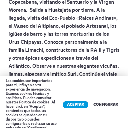
Copacabana, visitando el Santuario y la Virgen
Morena. Salida a Huatajata por tierra. A la
llegada, visita del Eco-Pueblo «Raíces Andinas»,
el Museo del Altiplano, el poblado Artesanal, los
iglúes de barro y las torres mortuorias de los
Urus Chipayas. Conozca personalmente a la
familia Limachi, constructores de la RA II y Tigris
y otras épicas expediciones a través del
Atlántico. Observe a nuestras elegantes vicuñas,
llamas, alpacas y el mítico Suri. Continúe el viaje
Las cookies son importantes
terrestre hasta su hotel en La Paz, disfrutando
para ti, influyen en tu
experiencia de navegación.
del camino que corre paralelamente a las
Usamos cookies técnicas y
imponentes montañas nevadas de Los Andes.
analíticas. Puedes consultar
nuestra
Política de cookies
. Al
ACEPTAR
CONFIGURAR
Alojamiento:
PRESIDENTE
hacer click en "Aceptar",
consientes que todas las
cookies se guarden en tu
Día 5 LA PAZ – SALAR DE UYUNI
dispositivo o puedes
Reserva tu cita
configurarlas o rechazar su uso