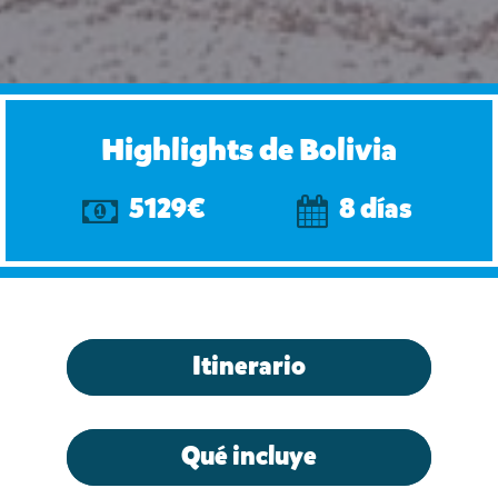
Highlights de Bolivia
5129€
8 días
Itinerario
Qué incluye