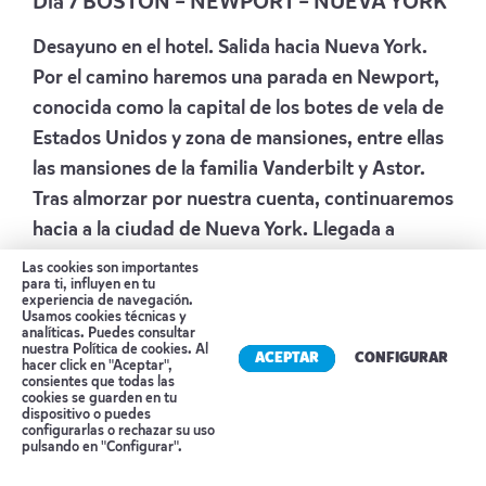
Día 7 BOSTON
–
NEWPORT
–
NUEVA YORK
Desayuno en el hotel. Salida hacia Nueva York.
Por el camino haremos una parada en Newport,
conocida como la capital de los botes de vela de
Estados Unidos y zona de mansiones, entre ellas
las mansiones de la familia Vanderbilt y Astor.
Tras almorzar por nuestra cuenta, continuaremos
hacia a la ciudad de Nueva York. Llegada a
Nueva York a media tarde.
Las cookies son importantes
para ti, influyen en tu
Alojamiento :
WYNDHAM NEW YORKER HOTEL
experiencia de navegación.
Usamos cookies técnicas y
o similar.
analíticas. Puedes consultar
nuestra
Política de cookies
. Al
ACEPTAR
CONFIGURAR
Día
8 NUEVA YORK
hacer click en "Aceptar",
consientes que todas las
cookies se guarden en tu
Desayuno en el hotel. En este día haremos una
dispositivo o puedes
Reserva tu cita
configurarlas o rechazar su uso
visita panorámica por la ciudad. Nos dirigiremos
pulsando en "Configurar".
hacia el Alto Manhattan. Recorreremos los