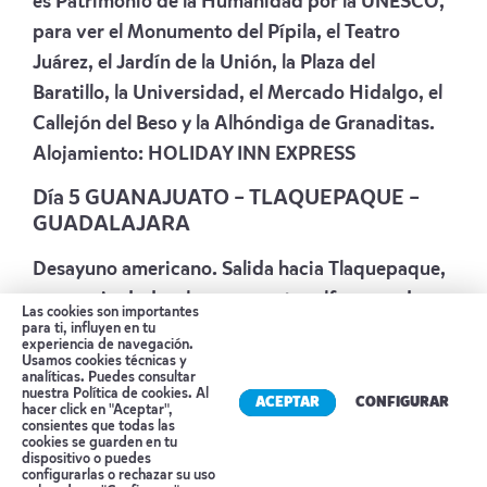
es Patrimonio de la Humanidad por la UNESCO,
para ver el Monumento del Pípila, el Teatro
Juárez, el Jardín de la Unión, la Plaza del
Baratillo, la Universidad, el Mercado Hidalgo, el
Callejón del Beso y la Alhóndiga de Granaditas.
Alojamiento:
HOLIDAY INN EXPRESS
Día 5 GUANAJUATO – TLAQUEPAQUE –
GUADALAJARA
Desayuno americano. Salida hacia Tlaquepaque,
que es sin duda, el mayor centro alfarero y de
Las cookies son importantes
vidrio soplado de México. Aquí se podrá
para ti, influyen en tu
experiencia de navegación.
admirar la más variada fabricación de artesanía
Usamos cookies técnicas y
analíticas. Puedes consultar
popular, así como sus pintorescas calles donde
nuestra
Política de cookies
. Al
ACEPTAR
CONFIGURAR
hacer click en "Aceptar",
podrán elegir almorzar en “El Parían”, una gran
consientes que todas las
cookies se guarden en tu
plaza con muchos restaurantes típicos y donde
dispositivo o puedes
Reserva tu cita
configurarlas o rechazar su uso
no podrán faltar los Mariachis. Tiempo libre.