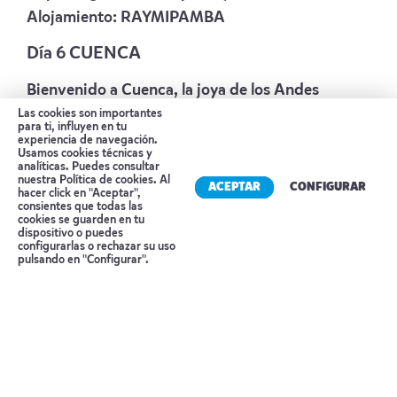
Alojamiento:
RAYMIPAMBA
Día 6 CUENCA
Bienvenido a Cuenca, la joya de los Andes
ecuatorianos! A una altitud de 2,560 metros
Las cookies son importantes
para ti, influyen en tu
sobre el nivel del mar, esta hermosa ciudad es la
experiencia de navegación.
Usamos cookies técnicas y
tercera más grande de Ecuador y un destino que
analíticas. Puedes consultar
nuestra
Política de cookies
. Al
ACEPTAR
CONFIGURAR
no puedes dejar de visitar. Cuenca es mucho más
hacer click en "Aceptar",
consientes que todas las
que una ciudad; es un tesoro cultural con un
cookies se guarden en tu
dispositivo o puedes
clima agradable durante todo el año que atrae a
Reserva tu cita
configurarlas o rechazar su uso
pulsando en "Configurar".
viajeros de todo el mundo. De hecho, ha sido
reconocida como Patrimonio Cultural de la
Humanidad por la UNESCO. En tu visita a
Cuenca, descubrirás dos impresionantes
catedrales y aprenderás por qué esta ciudad es
famosa por ser el lugar de origen de los icónicos