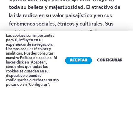
toda su belleza y majestuosidad. El atractivo de
la isla radica en su valor paisajístico y en sus
fenómenos sociales, étnicos y culturales. Sus
pobladores aún conservan sus tradiciones
Las cookies son importantes
ancestrales, como su vestimenta, su idioma
para ti, influyen en tu
experiencia de navegación.
(quechua-ayamara), sus manifestaciones
Usamos cookies técnicas y
analíticas. Puedes consultar
culturales y religiosas como el matrimonio de
nuestra
Política de cookies
. Al
ACEPTAR
CONFIGURAR
hacer click en "Aceptar",
prueba (servinacuy), el pago a la
consientes que todas las
cookies se guarden en tu
tierra (Pachamama), sus dioses tutelares (Apus)
dispositivo o puedes
Reserva tu cita
configurarlas o rechazar su uso
del bien y del mal, etc.
La base de su economía es
pulsando en "Configurar".
la artesanía textil, laboriosa y fina, actividad
legendaria que es practicada con participación
de la familia y que ha sido declarada patrimonio
oral e inmaterial.
Taquile tiene como atractivos
más importantes la hospitalidad de su gente, el
paisaje dominado por terrazas en los que se