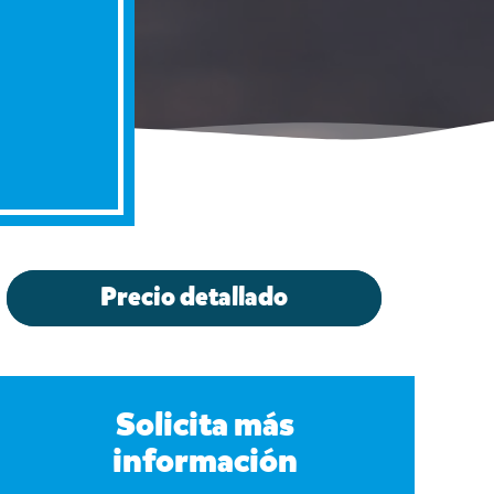
Precio detallado
Solicita más
información