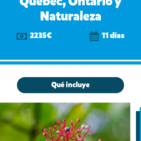
Quebec, Ontario y
Naturaleza
2235€
11 días
Qué incluye