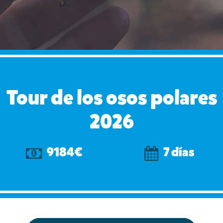
Tour de los osos polares
2026
9184€
7 días