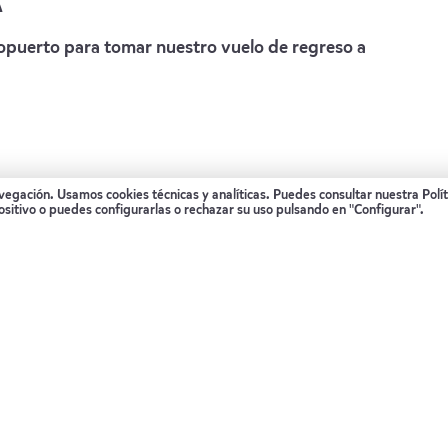
A
ropuerto para tomar nuestro vuelo de regreso a
avegación. Usamos cookies técnicas y analíticas. Puedes consultar nuestra
Polí
ositivo o puedes configurarlas o rechazar su uso pulsando en "Configurar".
lases especiales de reservas
ensión completa.
ia de Churchill) con desayuno incluido.
 Avión de ida y vuelta desde Winnipeg
para avistamientos de osos polares.
 snack y bebidas no alcohólicas.