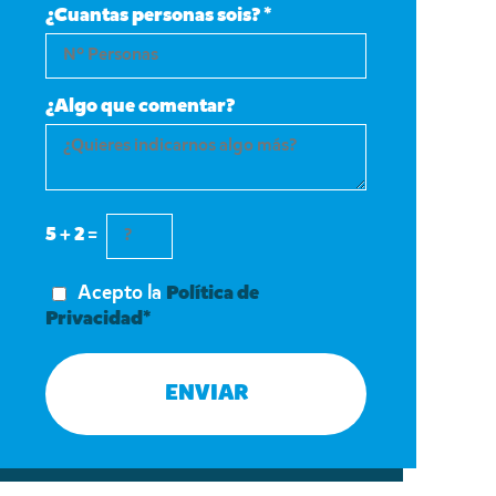
¿Cuantas personas sois? *
¿Algo que comentar?
5 + 2 =
Acepto la
Política de
Privacidad*
ENVIAR