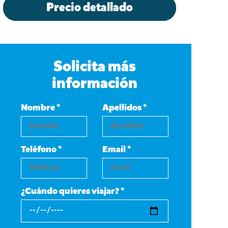
Precio detallado
Solicita más
información
Nombre *
Apellidos *
Teléfono *
Email *
¿Cuándo quieres viajar? *