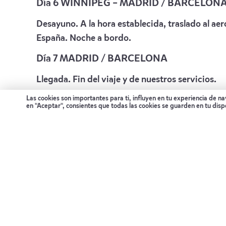
Día 6 WINNIPEG – MADRID / BARCELON
Desayuno. A la hora establecida, traslado al ae
España. Noche a bordo.
Día 7 MADRID / BARCELONA
Llegada. Fin del viaje y de nuestros servicios.
Las cookies son importantes para ti, influyen en tu experiencia de n
Qué incluye
en "Aceptar", consientes que todas las cookies se guarden en tu disp
Billete de avión en vuelo de línea regular en c
3 noches en Lazy Bear Lodge en régimen de p
2 noches en Winnipeg (Pre y post en su estanc
Traslados mecionados y shuttle en Churchill,
Manejo de equipajes en Winnipeg
Visitas: 2 visitas en vehículos Artic Crawler 
Las visitas en Artic Crawler incluye almuerzo,