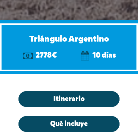
Triángulo Argentino
2778€
10 días
Itinerario
Qué incluye