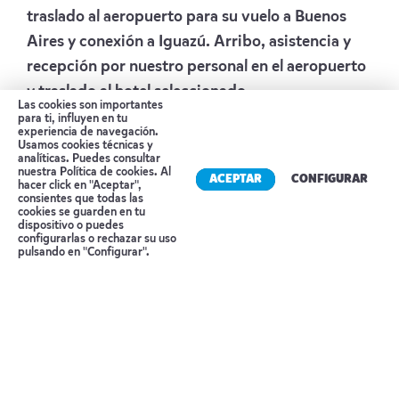
traslado al aeropuerto para su vuelo a Buenos
Aires y conexión a Iguazú. Arribo, asistencia y
recepción por nuestro personal en el aeropuerto
y traslado al hotel seleccionado.
Las cookies son importantes
Alojamiento
CITY FALLS IGUAZU
para ti, influyen en tu
experiencia de navegación.
Usamos cookies técnicas y
Día 7 IGUAZÚ
analíticas. Puedes consultar
nuestra
Política de cookies
. Al
ACEPTAR
CONFIGURAR
hacer click en "Aceptar",
Desayuno en el hotel. Salida para visitar las
consientes que todas las
Cataratas Argentinas (incluye ingresos P.N).
cookies se guarden en tu
dispositivo o puedes
Tras tomar el Tren Ecológico, nos adentraremos
Reserva tu cita
configurarlas o rechazar su uso
pulsando en "Configurar".
en las pasarelas superiores e inferiores del
Parque Nacional Argentino, aproximándose
tanto a las caídas del agua que se pueden
prácticamente tocar. Tal magnitud de naturaleza
salvaje obtiene su máxima expresión en “La
Garganta del Diablo”, donde las tumultuosas