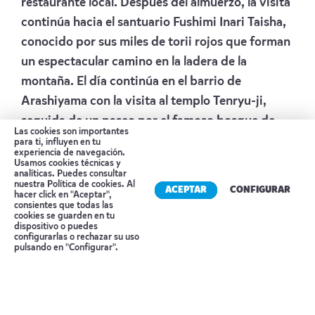
restaurante local. Después del almuerzo, la visita
continúa hacia el santuario Fushimi Inari Taisha,
conocido por sus miles de torii rojos que forman
un espectacular camino en la ladera de la
montaña. El día continúa en el barrio de
Arashiyama con la visita al templo Tenryu-ji,
seguida de un paseo por el famoso bosque de
Las cookies son importantes
bambú de Sagano.
para ti, influyen en tu
experiencia de navegación.
Alojamiento
KYOTO TOKYU HOTEL
Usamos cookies técnicas y
analíticas. Puedes consultar
nuestra
Política de cookies
. Al
Día 6 KIOTO
ACEPTAR
CONFIGURAR
hacer click en "Aceptar",
consientes que todas las
cookies se guarden en tu
Desayuno. Día libre para actividades personales
dispositivo o puedes
Reserva tu cita
o realizar algún tour opcional.
configurarlas o rechazar su uso
pulsando en "Configurar".
Alojamiento
KYOTO TOKYU HOTEL
Opcionales de día completo:
Kioto