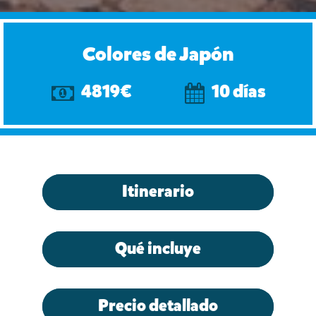
Colores de Japón
4819€
10 días
Itinerario
Qué incluye
Precio detallado