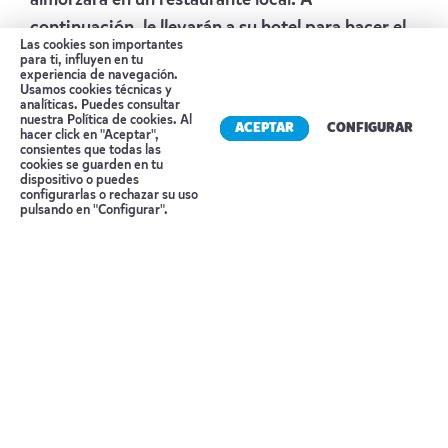
continuación, le llevarán a su hotel para hacer el
Las cookies son importantes
check-in. El resto del día es libre.
para ti, influyen en tu
experiencia de navegación.
Alojamiento
EMM HOTEL
o similar
Usamos cookies técnicas y
analíticas. Puedes consultar
nuestra
Política de cookies
. Al
Día 7 HUE
ACEPTAR
CONFIGURAR
hacer click en "Aceptar",
consientes que todas las
Después del desayuno, descubrimiento de Hué
cookies se guarden en tu
dispositivo o puedes
mediante un paseo de una hora en cyclo-pousse,
Reserva tu cita
configurarlas o rechazar su uso
pulsando en "Configurar".
para explorar la antigua capital imperial de
Vietnam bajo la dinastía Nguyen. Visita a la
Ciudad Imperial, un vasto complejo compuesto
por templos, pabellones, museos y galerías de
belleza notable. Después, visita a la Pagoda de la
Dama Celestial, de siete pisos de altura, cuyo
entorno encantador ha inspirado numerosos
poemas románticos y canciones líricas. Almuerzo
típico y sabroso en casa de una familia local, en