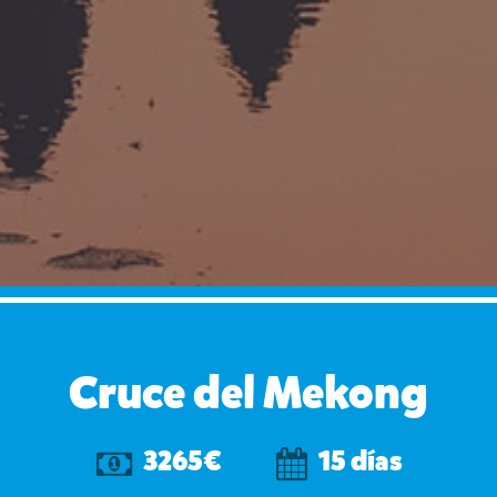
Cruce del Mekong
3265€
15 días