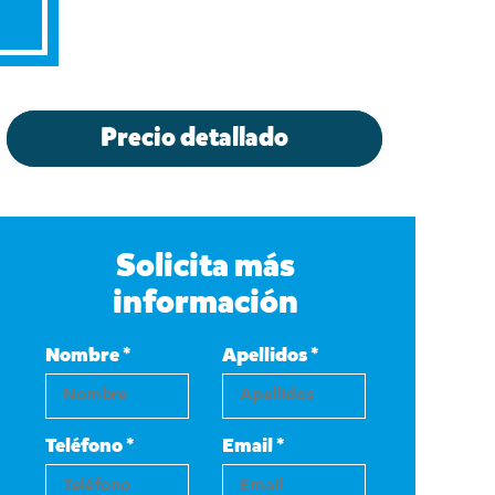
Precio detallado
Solicita más
información
Nombre *
Apellidos *
Teléfono *
Email *