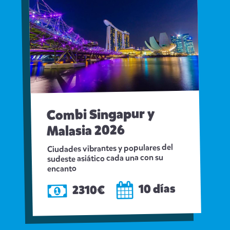
Combi Singapur y
Malasia 2026
Ciudades vibrantes y populares del
sudeste asiático cada una con su
encanto
10 días
2310€