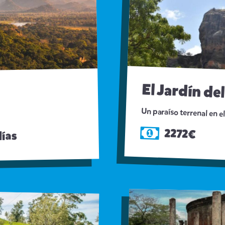
El Jardín de
Un paraíso terrenal en e
2272€
días