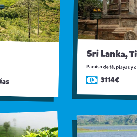
Sri Lanka, T
Paraíso de té, playas y c
3114€
ías