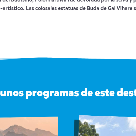
zón del budismo, Polonnaruwa fue devorada por la selva y 
rtístico. Las colosales estatuas de Buda de Gal Vihare s
unos programas de este des