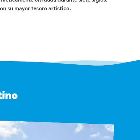
prácticamente olvidada durante siete siglos.
on su mayor tesoro artístico.
tino