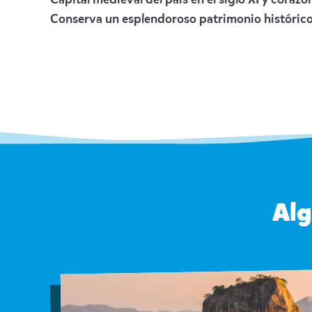
Capital medieval del país en el siglo XI y cora
Conserva un esplendoroso patrimonio histórico-a
Alg