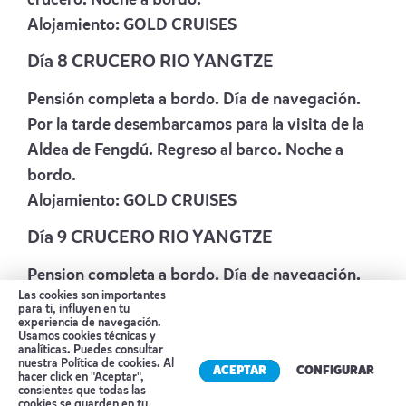
Alojamiento:
GOLD CRUISES
Día 8 CRUCERO RIO YANGTZE
Pensión completa a bordo. Día de navegación.
Por la tarde desembarcamos para la visita de la
Aldea de Fengdú. Regreso al barco. Noche a
bordo.
Alojamiento:
GOLD CRUISES
Día 9 CRUCERO RIO YANGTZE
Pension completa a bordo. Día de navegación.
Las cookies son importantes
Pasaremos por la gargantas Qutangxia y Wuxia.
para ti, influyen en tu
experiencia de navegación.
Llegada a Badong. Noche a bordo.
Usamos cookies técnicas y
Alojamiento:
GOLD CRUISES
analíticas. Puedes consultar
nuestra
Política de cookies
. Al
ACEPTAR
CONFIGURAR
hacer click en "Aceptar",
Día 10 YICHANG-SHANGHAI (Avión)
consientes que todas las
cookies se guarden en tu