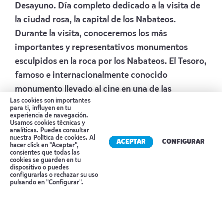
Desayuno. Día completo dedicado a la visita de
la ciudad rosa, la capital de los Nabateos.
Durante la visita, conoceremos los más
importantes y representativos monumentos
esculpidos en la roca por los Nabateos. El Tesoro,
famoso e internacionalmente conocido
monumento llevado al cine en una de las
Las cookies son importantes
películas de Indiana Jones, las Tumbas de
para ti, influyen en tu
Colores, las Tumbas Reales, etc. Petra es uno de
experiencia de navegación.
Usamos cookies técnicas y
esos lugares del mundo en el que al menos hay
analíticas. Puedes consultar
nuestra
Política de cookies
. Al
ACEPTAR
CONFIGURAR
que ir una vez en la vida. Al finalizar la visita, ya
hacer click en "Aceptar",
consientes que todas las
por la tarde, regreso al hotel. Cena y
cookies se guarden en tu
dispositivo o puedes
Alojamiento.
Reserva tu cita
configurarlas o rechazar su uso
pulsando en "Configurar".
Alojamiento
PETRA CANYON
Día 6 PETRA – PEQUEÑA PETRA – WADI
RUM (4X4 2HR)