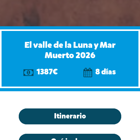
El valle de la Luna y Mar
Muerto 2026
1387€
8 días
Itinerario