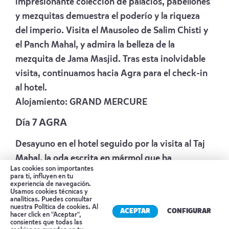
impresionante colección de palacios, pabellones
y mezquitas demuestra el poderío y la riqueza
del imperio. Visita el Mausoleo de Salim Chisti y
el Panch Mahal, y admira la belleza de la
mezquita de Jama Masjid. Tras esta inolvidable
visita, continuamos hacia Agra para el check-in
al hotel.
Alojamiento:
GRAND MERCURE
Día 7 AGRA
Desayuno en el hotel seguido por la visita al Taj
Mahal, la oda escrita en mármol que ha
Las cookies son importantes
embelesado el mundo con su belleza. El mausoleo
para ti, influyen en tu
experiencia de navegación.
fue construido por Shah Jahan, el desconsolado
Usamos cookies técnicas y
analíticas. Puedes consultar
emperador mogol, tras haber muerto en el parto
nuestra
Política de cookies
. Al
ACEPTAR
CONFIGURAR
su querida mujer, Mumtaz Mahal. Durante 22
hacer click en "Aceptar",
consientes que todas las