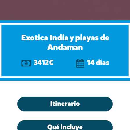
Exotica India y playas de
Andaman
3412€
14 días
Itinerario
Qué incluye