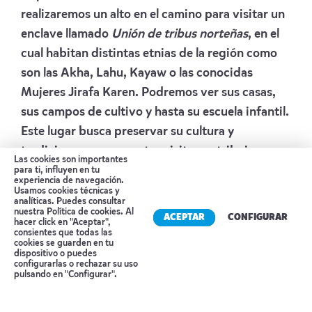
realizaremos un alto en el camino para visitar un
enclave llamado
Unión de tribus norteñas
, en el
cual habitan distintas etnias de la región como
son las Akha, Lahu, Kayaw o las conocidas
Mujeres Jirafa Karen. Podremos ver sus casas,
sus campos de cultivo y hasta su escuela infantil.
Este lugar busca preservar su cultura y
tradiciones y con nuestra visita contribuiremos a
Las cookies son importantes
su objetivo de llegar a ser autosuficientes. A
para ti, influyen en tu
experiencia de navegación.
continuación, nos dirigiremos a Chiang Saen,
Usamos cookies técnicas y
analíticas. Puedes consultar
donde se encuentra el famoso “Triángulo de
nuestra
Política de cookies
. Al
ACEPTAR
CONFIGURAR
hacer click en "Aceptar",
Oro” del río Mekong, que abarca zonas de
consientes que todas las
cookies se guarden en tu
Tailandia, Laos y Birmania antiguamente
dispositivo o puedes
Reserva tu cita
configurarlas o rechazar su uso
dedicadas al tráfico del opio, haciendo una
pulsando en "Configurar".
parada en el Museo del Opio, el cual muestra y
busca educar a los visitantes sobre la historia del