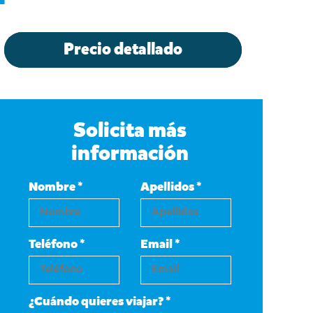
Precio detallado
Solicita más
información
Nombre *
Apellidos *
Teléfono *
Email *
¿Cuándo quieres viajar? *