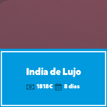
India de Lujo
1818€
8 días