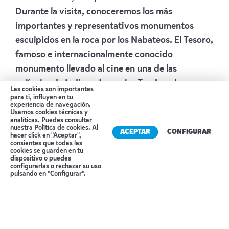
Durante la visita, conoceremos los más
importantes y representativos monumentos
esculpidos en la roca por los Nabateos. El Tesoro,
famoso e internacionalmente conocido
monumento llevado al cine en una de las
películas de Indiana Jones, las Tumbas de
Las cookies son importantes
Colores, las Tumbas reales… Petra es uno de esos
para ti, influyen en tu
experiencia de navegación.
lugares del mundo en el que al menos hay que ir
Usamos cookies técnicas y
analíticas. Puedes consultar
una vez en la vida. Al finalizar la visita, ya por la
nuestra
Política de cookies
. Al
ACEPTAR
CONFIGURAR
hacer click en "Aceptar",
tarde, regreso al hotel. Cena y alojamiento.
consientes que todas las
cookies se guarden en tu
Alojamiento:
PETRA CASTLE
dispositivo o puedes
Reserva tu cita
configurarlas o rechazar su uso
Día 6 PETRA – PEQUEÑA PETRA – WADI
pulsando en "Configurar".
RUM (4X4 2HR) – AQABA
Desayuno. Salida a lo que se conoce como “La
Pequeña Petra” a tan solo 15 km al norte de