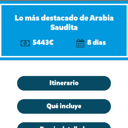
Lo más destacado de Arabia
Saudita
5443€
8 días
Itinerario
Qué incluye