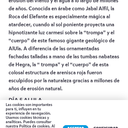
erosión del viento y el agua a lo largo de millones
de años. Conocida en árabe como Jabal Alfil, la
Roca del Elefante es especialmente mágica al
atardecer, cuando al sol poniente proyecta una
hipnotizante luz carmesí sobre la “trompa” y el
“cuerpo” de este famoso gigante geológico de
AlUla. A diferencia de las ornamentadas
fachadas talladas a mano de las tumbas nabateas
de Hegra, la “ trompa” y el “cuerpo” de esta
colosal estructura de arenisca roja fueron
esculpidos por la naturaleza gracias a millones de
años de erosión natural.
DÍA 5 ALULA
Las cookies son importantes
para ti, influyen en tu
Hoy comenzaremos a explorar AlUla,
experiencia de navegación.
Usamos cookies técnicas y
Alojamiento
SAHARY ALULA RESORT
analíticas. Puedes consultar
nuestra
Política de cookies
. Al