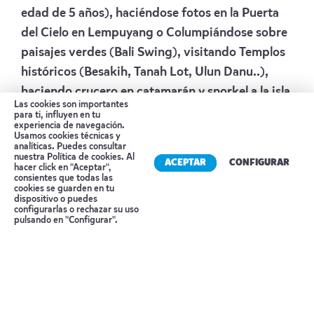
edad de 5 años), haciéndose fotos en la Puerta
del Cielo en Lempuyang o Columpiándose sobre
paisajes verdes (Bali Swing), visitando Templos
históricos (Besakih, Tanah Lot, Ulun Danu..),
haciendo crucero en catamarán y snorkel a la isla
Las cookies son importantes
paradisíaca de Lembongan, relajándose con un
para ti, influyen en tu
experiencia de navegación.
Masaje Balinés, o descubriendo los animales de
Usamos cookies técnicas y
analíticas. Puedes consultar
Indonesia en el Zoo de Bali!
nuestra
Política de cookies
. Al
ACEPTAR
CONFIGURAR
hacer click en "Aceptar",
Alojamiento:
BUCU VIEW
o similar
consientes que todas las
cookies se guarden en tu
Día 7 UBUD – GILI AIR
dispositivo o puedes
Reserva tu cita
configurarlas o rechazar su uso
pulsando en "Configurar".
Por la mañana recogida en su hotel en privado
hacia el puerto de Bali, para tomar su barco
rápido hasta Gili Trawagan. A su llegada a la isla,
recogida por un “cidomo” (coche de caballos) y
traslado a su hotel. Check-in y resto de tarde