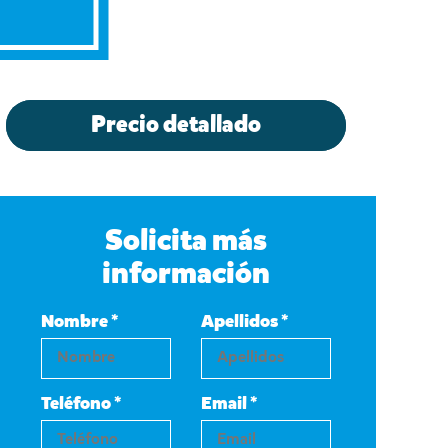
Precio detallado
Solicita más
información
Nombre *
Apellidos *
Teléfono *
Email *