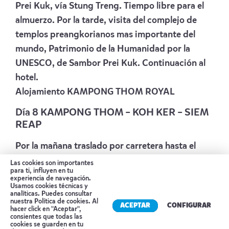
Prei Kuk, vía Stung Treng. Tiempo libre para el
almuerzo. Por la tarde, visita del complejo de
templos preangkorianos mas importante del
mundo, Patrimonio de la Humanidad por la
UNESCO, de Sambor Prei Kuk. Continuación al
hotel.
Alojamiento
KAMPONG THOM ROYAL
Día 8 KAMPONG THOM – KOH KER – SIEM
REAP
Por la mañana traslado por carretera hasta el
área de Koh Ker donde antiguamente había más
Las cookies son importantes
para ti, influyen en tu
de 100 templos cuyas ruinas se encuentran
experiencia de navegación.
Usamos cookies técnicas y
actualmente totalmente invadidas por la
analíticas. Puedes consultar
nuestra
Política de cookies
. Al
vegetación. Visita del espectacular templo del
ACEPTAR
CONFIGURAR
hacer click en "Aceptar",
Prasat Pram, del Prasat Krohom, el más
consientes que todas las
cookies se guarden en tu