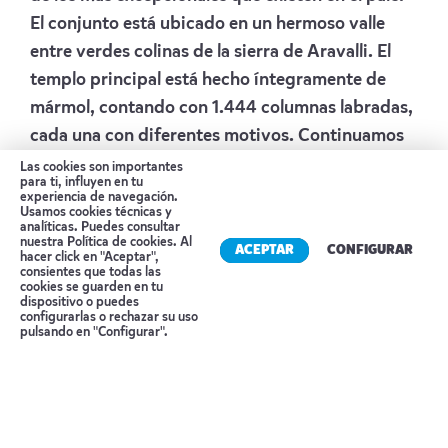
El conjunto está ubicado en un hermoso valle
entre verdes colinas de la sierra de Aravalli. El
templo principal está hecho íntegramente de
mármol, contando con 1.444 columnas labradas,
cada una con diferentes motivos. Continuamos
por carretera hacia Udaipur. A su llegada a
Las cookies son importantes
para ti, influyen en tu
Udaipur, registro en el hotel.
experiencia de navegación.
Usamos cookies técnicas y
Alojamiento:
HOWARD JONSON BY
analíticas. Puedes consultar
nuestra
Política de cookies
. Al
WYNDHAM
ACEPTAR
CONFIGURAR
hacer click en "Aceptar",
consientes que todas las
Día 10 UDAIPUR
cookies se guarden en tu
dispositivo o puedes
Reserva tu cita
configurarlas o rechazar su uso
Comenzamos el día con desayuno en el hotel. Por
pulsando en "Configurar".
la mañana visitaremos la ciudad, famosa por sus
lagos y grandiosos palacios. Veremos el palacio
de la ciudad, que ofrece unas preciosas vistas
panorámicas de la ciudad, cuya construcción