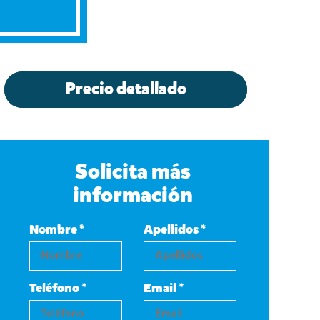
Precio detallado
Solicita más
información
Nombre *
Apellidos *
Teléfono *
Email *