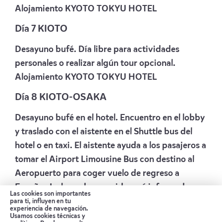
Alojamiento
KYOTO TOKYU HOTEL
Día 7 KIOTO
Desayuno bufé. Día libre para actividades
personales o realizar algún tour opcional.
Alojamiento
KYOTO TOKYU HOTEL
Día 8 KIOTO-OSAKA
Desayuno bufé en el hotel. Encuentro en el lobby
y traslado con el aistente en el Shuttle bus del
hotel o en taxi. El aistente ayuda a los pasajeros a
tomar el Airport Limousine Bus con destino al
Aeropuerto para coger vuelo de regreso a
España . La hora de recogida será informada en
Las cookies son importantes
la recepción del hotel la tarde anterior. Salida en
para ti, influyen en tu
experiencia de navegación.
vuelo de línea regular con destino España.
Usamos cookies técnicas y