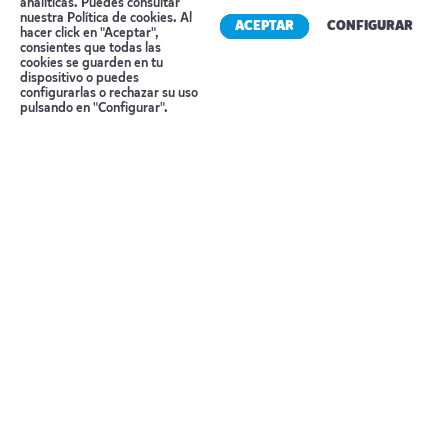
analíticas. Puedes consultar
nuestra
Política de cookies
. Al
Día 9 MADRID-BARCELONA
ACEPTAR
CONFIGURAR
hacer click en "Aceptar",
consientes que todas las
cookies se guarden en tu
Llegada a Madrid / Barcelona y… fin del viaje
dispositivo o puedes
Reserva tu cita
configurarlas o rechazar su uso
pulsando en "Configurar".
Qué incluye
Vuelos en línea regular en clases de reserva
especiales.
Traslados y excursiones según itinerario
dependerá del número de pasajeros el tipo de
trasporte, incluye entradas y manejo de
maletas.
Desayunos diarios y 2 almuerzos
Guía de habla hispana para las excursiones y
asistente para algunos traslados