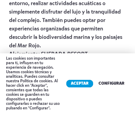
entorno, realizar actividades acuáticas o
simplemente disfrutar del lujo y la tranquilidad
del complejo. También puedes optar por
experiencias organizadas que permiten
descubrir la biodiversidad marina y los paisajes
del Mar Rojo.
Alojamiento:
SHEBARA RESORT
Las cookies son importantes
para ti, influyen en tu
DÍA 5 SHEBARA RESORT –
experiencia de navegación.
Usamos cookies técnicas y
MADRID/BARCELONA
analíticas. Puedes consultar
nuestra
Política de cookies
. Al
ACEPTAR
CONFIGURAR
A la hora prevista, traslado en lancha rápida
hacer click en "Aceptar",
consientes que todas las
compartida cruzando nuevamente el Mar Rojo
cookies se guarden en tu
dispositivo o puedes
hasta el punto de salida y continuación por
Reserva tu cita
configurarlas o rechazar su uso
pulsando en "Configurar".
carretera hacia el Aeropuerto Internacional del
Mar Rojo para tomar tu vuelo de salida a España
.Noche a bordo.