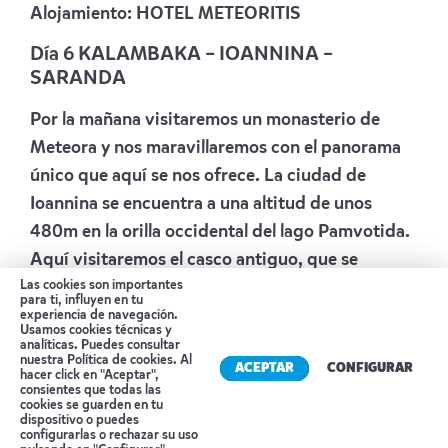
Alojamiento:
HOTEL METEORITIS
Día 6 KALAMBAKA – IOANNINA –
SARANDA
Por la mañana visitaremos un monasterio de
Meteora y nos maravillaremos con el panorama
único que aquí se nos ofrece. La ciudad de
Ioannina se encuentra a una altitud de unos
480m en la orilla occidental del lago Pamvotida.
Aquí visitaremos el casco antiguo, que se
Las cookies son importantes
encuentra en una península y está rodeado por
para ti, influyen en tu
las murallas de la fortaleza de Frourio. También
experiencia de navegación.
Usamos cookies técnicas y
verá la mezquita de Aslan Pasha (desde el
analíticas. Puedes consultar
nuestra
Política de cookies
. Al
ACEPTAR
CONFIGURAR
exterior). Bajo la mezquita se encuentran las
hacer click en "Aceptar",
consientes que todas las
catacumbas y prisiones donde fueron
cookies se guarden en tu
dispositivo o puedes
ejecutados muchos resistentes durante el
Reserva tu cita
configurarlas o rechazar su uso