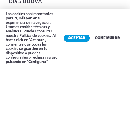
Día 5 BUDVA
Día libre en Budva.
Las cookies son importantes
para ti, influyen en tu
Alojamiento:
HOTEL BRACERA
experiencia de navegación.
Usamos cookies técnicas y
analíticas. Puedes consultar
Día 6 BUDVA O BECICI – TIVAT – RISAB –
nuestra
Política de cookies
. Al
ACEPTAR
CONFIGURAR
PERAST – KOTOR – BUDVA o BECIDI
hacer click en "Aceptar",
consientes que todas las
cookies se guarden en tu
Hoy nos dirigimos a la bahía de Kotor, uno d
dispositivo o puedes
Reserva tu cita
configurarlas o rechazar su uso
ellos paisajes más h hermosos del Mediterráneo,
pulsando en "Configurar".
rodeado de altas montañas y pintorescos
pueblos a lo largo de la costa. Por la mañana,
descubriremos el encanto de la ciudad portuaria
de Tivat que fue desarrollada primero por los
venecianos y luego por el Imperio austrohúngaro
como base naval. Pasearemos por la marina de
Tivat, conocida como “Porto Montenegro”,
pasando junto a enormes yates y lujosos